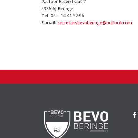
Pastoor Esserstraat 7
5986 AJ Beringe
Tel:
06 – 14 41 52 96
E-mail:
secretarisbevoberinge@outlook.com