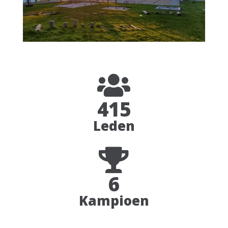

415
Leden

6
Kampioen