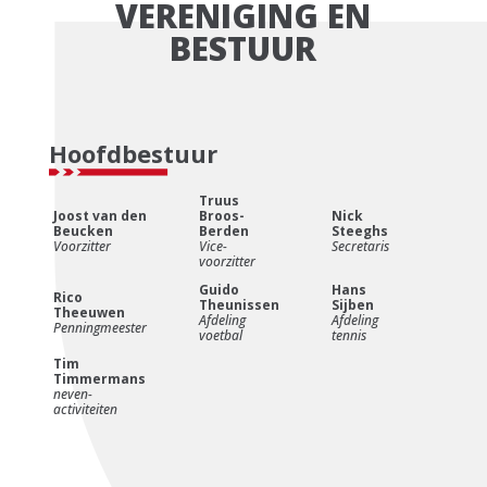
VERENIGING EN
BESTUUR
Hoofdbestuur
Truus
Joost van den
Broos-
Nick
Beucken
Berden
Steeghs
Voorzitter
Vice-
Secretaris
voorzitter
Guido
Hans
Rico
Theunissen
Sijben
Theeuwen
Afdeling
Afdeling
Penningmeester
voetbal
tennis
Tim
Timmermans
neven-
activiteiten