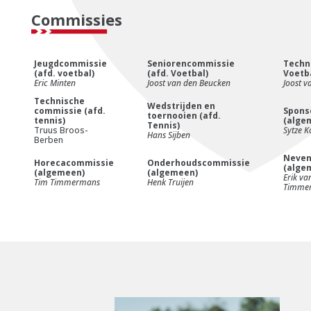
Commissies
Jeugdcommissie
Seniorencommissie
Techn
(afd. voetbal)
(afd. Voetbal)
Voetb
Eric Minten
Joost van den Beucken
Joost v
Technische
Wedstrijden en
commissie (afd.
Spons
toernooien (afd.
tennis)
(alge
Tennis)
Truus Broos-
Sytze K
Hans Sijben
Berben
Neven
Horecacommissie
Onderhoudscommissie
(alge
(algemeen)
(algemeen)
Erik va
Tim Timmermans
Henk Truijen
Timme