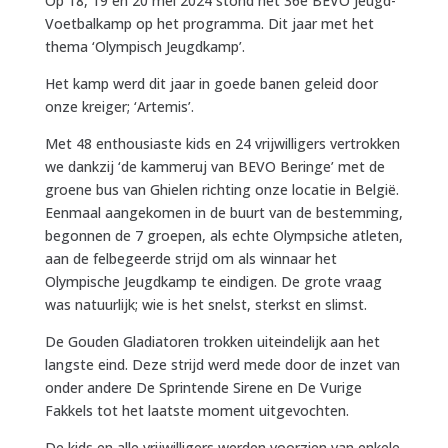
Op 18, 19 en 20 mei 2024 stond het 36e BEVO Jeugd-
Voetbalkamp op het programma. Dit jaar met het
thema ‘Olympisch Jeugdkamp’.
Het kamp werd dit jaar in goede banen geleid door
onze kreiger; ‘Artemis’.
Met 48 enthousiaste kids en 24 vrijwilligers vertrokken
we dankzij ‘de kammeruj van BEVO Beringe’ met de
groene bus van Ghielen richting onze locatie in België.
Eenmaal aangekomen in de buurt van de bestemming,
begonnen de 7 groepen, als echte Olympsiche atleten,
aan de felbegeerde strijd om als winnaar het
Olympische Jeugdkamp te eindigen. De grote vraag
was natuurlijk; wie is het snelst, sterkst en slimst.
De Gouden Gladiatoren trokken uiteindelijk aan het
langste eind. Deze strijd werd mede door de inzet van
onder andere De Sprintende Sirene en De Vurige
Fakkels tot het laatste moment uitgevochten.
De kids en alle vrijwilligers werden voorzien van enkele