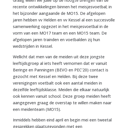
Graag willen we jullie op de hoogte brengen van de
recente ontwikkelingen binnen het meisjesvoetbal; in
het bijzonder aangaande de MO15. De afgelopen
jaren hebben vv Helden en vv Kessel al een succesvolle
samenwerking opgezet in het meisjesvoetbal in de
vorm van een MO17 team en een MO15 team. De
afgelopen jaren trainden en voetbalden zij hun
wedstrijden in Kessel.
Wellicht dat men van de meiden uit deze jongste
leeftijdsgroep al iets heeft vernomen dat er vanuit
Beringe en Panningen (BEVO en PEC’20) contact is
gezocht met Kessel en Helden. Bij deze twee
verenigingen voetbalt ook een aantal meiden in
dezelfde leeftijdsklasse. Meiden die elkaar natuurlijk
ook kennen vanuit school. Deze groep meiden heeft
aangegeven graag de overstap te willen maken naar
een meidenteam (MO15).
Inmiddels hebben eind april en begin mei een tweetal
gesprekken plaatsgevonden met een