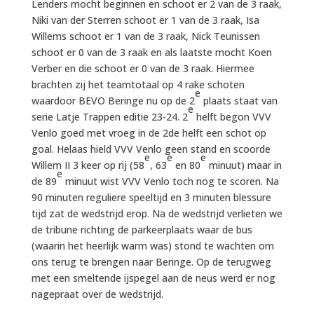
Lenders mocht beginnen en schoot er 2 van de 3 raak,
Niki van der Sterren schoot er 1 van de 3 raak, Isa
Willems schoot er 1 van de 3 raak, Nick Teunissen
schoot er 0 van de 3 raak en als laatste mocht Koen
Verber en die schoot er 0 van de 3 raak. Hiermee
brachten zij het teamtotaal op 4 rake schoten
e
waardoor BEVO Beringe nu op de 2
plaats staat van
e
serie Latje Trappen editie 23-24. 2
helft begon VVV
Venlo goed met vroeg in de 2de helft een schot op
goal. Helaas hield VVV Venlo geen stand en scoorde
e
e
e
Willem II 3 keer op rij (58
, 63
en 80
minuut) maar in
e
de 89
minuut wist VVV Venlo toch nog te scoren. Na
90 minuten reguliere speeltijd en 3 minuten blessure
tijd zat de wedstrijd erop. Na de wedstrijd verlieten we
de tribune richting de parkeerplaats waar de bus
(waarin het heerlijk warm was) stond te wachten om
ons terug te brengen naar Beringe. Op de terugweg
met een smeltende ijspegel aan de neus werd er nog
nagepraat over de wedstrijd.