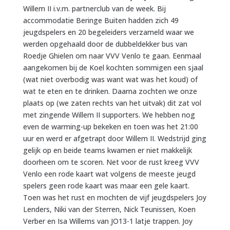
Willem II i.v.m. partnerclub van de week. Bij
accommodatie Beringe Buiten hadden zich 49
jeugdspelers en 20 begeleiders verzameld waar we
werden opgehaald door de dubbeldekker bus van
Roedje Ghielen om naar VVV Venlo te gaan. Eenmaal
aangekomen bij de Koel kochten sommigen een sjaal
(wat niet overbodig was want wat was het koud) of
wat te eten en te drinken. Daarna zochten we onze
plaats op (we zaten rechts van het uitvak) dit zat vol
met zingende Willem II supporters. We hebben nog
even de warming-up bekeken en toen was het 21:00
uur en werd er afgetrapt door Willem II. Wedstrijd ging
gelijk op en beide teams kwamen er niet makkelijk
doorheen om te scoren. Net voor de rust kreeg VVV
Venlo een rode kaart wat volgens de meeste jeugd
spelers geen rode kaart was maar een gele kaart.
Toen was het rust en mochten de vijf jeugdspelers Joy
Lenders, Niki van der Sterren, Nick Teunissen, Koen
Verber en Isa Willems van JO13-1 latje trappen. Joy