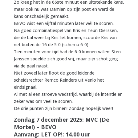
Zo kreeg het in de 66ste minuut een uitstekende kans,
maar ook nu was Damian op zijn post en werd de
kans onschadelijk gemaakt.
BEVO wist een vijftal minuten later wél te scoren.
Na goed combinatiespel van Kris en Teun Dielissen,
die de bal weer bij Kris liet komen, scoorde Kris van
net buiten de 16 de 5-0 (schema 6-0)
Tien minuten voor tijd had de 6-0 kunnen vallen: Sten
Janssen speelde zich goed vrij, maar zijn schot ging
via de paal naast.
Niet zoveel later floot de goed leidende
scheidsrechter Remco Reinders uit Venlo het
eindsignaal.
Al met al een stroeve wedstrijd, waarbij de intentie er
zeker was om veel te scoren.
De drie punten zijn binnen! Zondag hopelijk weer!
Zondag 7 december 2025: MVC (De
Mortel) – BEVO
Aanvang: LET OP!: 14.00 uur