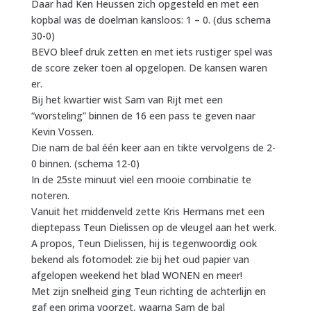
Daar had Ken Heussen zich opgesteld en met een
kopbal was de doelman kansloos: 1 – 0. (dus schema
30-0)
BEVO bleef druk zetten en met iets rustiger spel was
de score zeker toen al opgelopen. De kansen waren
er.
Bij het kwartier wist Sam van Rijt met een
“worsteling” binnen de 16 een pass te geven naar
Kevin Vossen.
Die nam de bal één keer aan en tikte vervolgens de 2-
0 binnen. (schema 12-0)
In de 25ste minuut viel een mooie combinatie te
noteren.
Vanuit het middenveld zette Kris Hermans met een
dieptepass Teun Dielissen op de vleugel aan het werk.
A propos, Teun Dielissen, hij is tegenwoordig ook
bekend als fotomodel: zie bij het oud papier van
afgelopen weekend het blad WONEN en meer!
Met zijn snelheid ging Teun richting de achterlijn en
gaf een prima voorzet, waarna Sam de bal